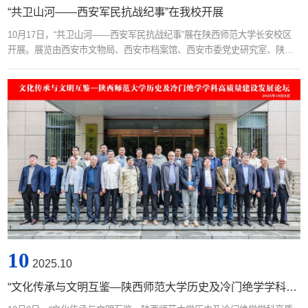
“共卫山河——西安军民抗战纪事”在我校开展
10月17日，“共卫山河——西安军民抗战纪事”展在陕西师范大学长安校区
开展。展览由西安市文物局、西安市档案馆、西安市委党史研究室、陕西
师范大学主办，八路军西安办事处纪念馆、陕西师范大学历史文化学院、
陕西高校革命文化传承联盟承办，陕西师范大学图书馆及陕西师范大学教
务处协办，将持续展出至2025年12月17日。展览萃选出照片约36组，通过
“西安军民反空袭”“团结御侮赴国难”“起来，陕西冷娃！”“守护前线勇当先”四
个单元，...
10
2025.10
“文化传承与文明互鉴—陕西师范大学历史及冷门绝学学科高质量建设发展论坛”在我校举办