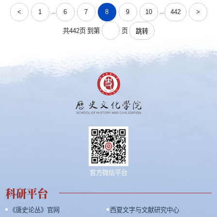
智赋能下人工区域国别研究的新路径。 研讨会开幕式由陕西师范大学社会
<
1
6
7
8
9
10
442
>
...
...
科学处处长柯西钢教授主持，陕西师范大学副校长李秉忠教授，教育部高
校国别和区域研究工作秘书处主任、...
共442页
到第
页
跳转
官方微信平台
科研平台
《唐史论丛》官网
西夏文字与文献研究中心