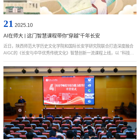
21
2025.10
AI在师大 | 这门智慧课程带你“穿越”千年长安
近日，陕西师范大学历史文化学院和国际长安学研究院联合打造深度融合
AIGC的《长安与中华优秀传统文化》智慧创新一流课程上线，以 "科技赋
能文化传承" 为核心路径，践行 "以文化人 以史育人" 理念，实现了中华优
秀传统文化的数智转化。课程发挥关中地缘优势和陕西师范大学历史研究
学科优势，深度融合十三朝古都长安的历史文化底蕴与数字技术创新应
用，建设成了目前国内一流的以学生为中心、以开放的历史教学与研究资
源为保障，系统融合了生成式人工智能及大数据等前沿信息技术且能够持
续迭代优化的在线学习平台。...