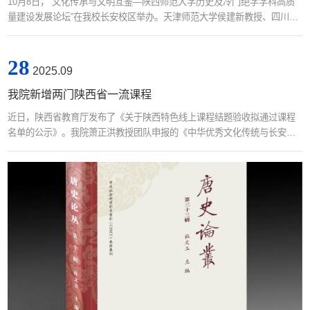
10月8日，“文化传承与文明互鉴—陕西师范大学历史及冷门绝学学科高质
量建设发展论坛”在我校长安校区举办。天津师范大学侯建新教授、四川大
学霍巍教授、北京大学荣新江教授、复旦大学李剑鸣教授、北京师范大学
李帆教授、中国社会科学院邢广程研究员、中山大学吴义雄教授、东北师
28
范大学韩东育教授、南开大学王利华教授、中国社会科学院陈星灿研究
2025.09
员、武汉大学刘安志教授，陕西师范大学副校长李秉忠教授以及历史文化
我院新增两门陕西省一流课程
学院党政领导班子、...
近日，陕西省教育厅发布了《关于陕西特色线上课程结题验收拟通过课程
名单的公示》。我院萧正洪教授团队申报的《中华优秀文化传统与长安》
课程和王双怀教授团队申报的《西安的历史与文化》课程顺利通过结题验
收，并被认定为省级一流本科课程。在线开放课程建设是推动教育教学数
字化转型的重要举措。学院依托中国史学科的深厚积淀与特色优势，发挥
学院在虚拟仿真实验、数字人文等领域的发展优势，持续加强优质线上教
学资源建设。此次入选的两门课程，...