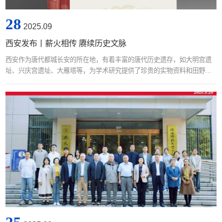
28
2025.09
西安发布丨薪火相传 赓续历史文脉
西安作为唐代都城长安的所在地，有着丰富的唐代历史遗存，如大明宫遗
址、兴庆宫遗址、大雁塔等，为学术研究提供了珍贵的实物资料和田野调
查场域。1986年，《唐史论丛》应运而生，作为国内唐史研究的三大核心
刊物之一，它以选题前沿、关注学界研究焦点、促进青年学者发展为特
色。例如第三十七辑刊载的学术论文，对元和年间宰相武元衡遇刺事件提
出全新解读，突破传统藩镇说，引发学界广泛讨论。又如，90年代之后，
西安新出土了大量石刻墓志，...