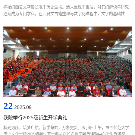
神秘的西夏文字曾长眠于历史尘埃。清末重现于世后，对其的解读与研究
逐渐成为专门学科。在西夏文古籍整理与数字化进程中，文字的基础性识
别是最关键的环节，也是最耗费研究者心力与时间的核心步骤——其中尤
为烦琐的手工录入环节，曾严重制约整体工作进程。为了突破研究发展的
这一关键瓶颈，我院教师张光伟带领团队创新性地运用人工智能技术，成
功实现了西夏文字的自动识别。2017年，他的西夏文AI自动识别系统获得
教育部立项，在2018年初，...
22
2025.09
我院举行2025级新生开学典礼
秋光为序，筑梦启航。新学肇始，万象更新。9月8日上午，陕西师范大学
历史文化学院2025级新生开学典礼在长安校区新勇活动中心学生剧场举