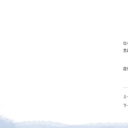
位
思
提
上
下