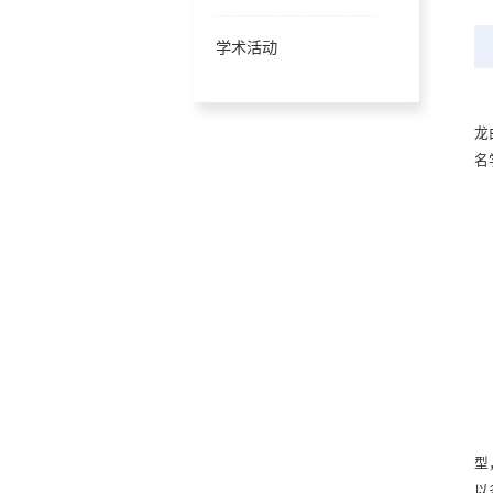
学术活动
龙
名
型
以