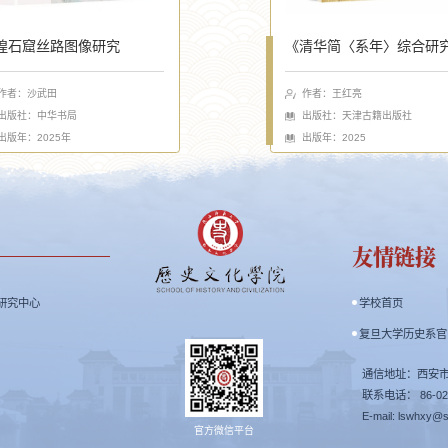
煌石窟丝路图像研究
《清华简〈系年〉综合研
作者：沙武田
作者：王红亮
出版社：中华书局
出版社：天津古籍出版社
出版年：2025年
出版年：2025
友情链接
研究中心
学校首页
复旦大学历史系官
通信地址：西安市
联系电话： 86-029
E-mail: lswhxy@
官方微信平台