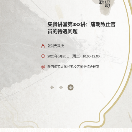
新
动
0讲：中国佛教史籍
集贤讲堂第483讲：唐朝致仕官
集
、海外流传与价值辨
员的待遇问题
化
张剑光教授
高江
2026年5月26日（周二）10:00-12:00
202
15:00-17:00
陕西师范大学长安校区图书馆会议室
陕西
区文汇楼C段424会议室