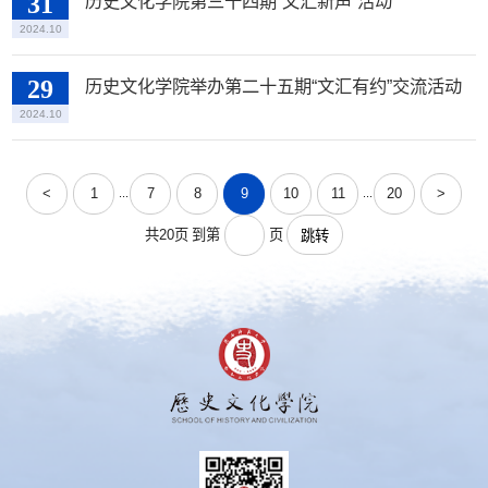
31
历史文化学院第三十四期“文汇新声”活动
2024.10
29
历史文化学院举办第二十五期“文汇有约”交流活动
2024.10
<
1
7
8
9
10
11
20
>
...
...
共20页
到第
页
跳转