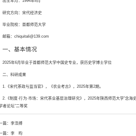
出生年月：1994年8月
研究方向：宋代经济史
毕业院校：首都师范大学
邮箱：chiquitali@139.com
一、基本情况
2025年6月毕业于首都师范大学中国史专业，获历史学博士学位
二、科研成果
1.《宋代茶政与监当官》，《农业考古》，2025年第2期。
2.《制度·行为·市场：宋代茶业基层治理研究》，2025年陕西师范大学”念
学者论坛”二等奖
一篇：
李浩搏
一篇：
李 昀