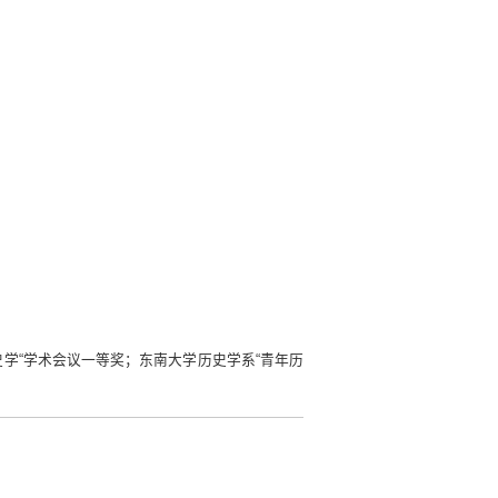
海史学“学术会议一等奖；东南大学历史学系“青年历