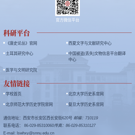
官方微信平台
科研平台
《唐史论丛》官网
西夏文字与文献研究中心
土耳其研究中心
中国被盗(丢失)文物信息平台翻译
中心
医学与文明研究院
友情链接
学校首页
北京大学历史系官网
北京师范大学历史学院官网
复旦大学历史系官网
通信地址：西安市长安区西长安街620号
邮编：710119
联系电话： 86-029-85310060
传真：86-029-85310127
E-mail: lswhxy@snnu.edu.cn